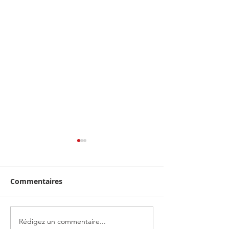
Commentaires
Rédigez un commentaire...
IoTOPICS intervient
IoTOPICS en ch