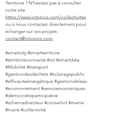
Territoire ? N’hésitez pas à consulter 
notre site 
https://www.iotopics.com/collectivités
ou à nous contactez directement pour 
échanger sur vos projets : 
contact@iotopics.com
#smartcity
#smartterritoire
#territoireconnecté
#iot
#smartdata
#Mobilité
#transport
#gestiondesdéchets
#éclairagepublic
#efficacitéénergétique
#gestiondeleau
#environnement
#servicesnumériques
#démocratieparticipative
#schemadirecteur
#conseiliot
#mairie
#maire
#collectivité