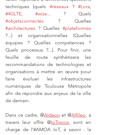
techniques (quels 
#réseaux
 ? 
#Lora
, 
#4GLTE
, 
#wize
... ? Quels 
#objetsconnectés
 ? Quelles 
#architectures
 ? Quelles 
#plateformes
?...) et organisationnelles (Quelles 
équipes ? Quelles compétences ? 
Quels processus ?...). Pour finir, une 
feuille de route synthétisera les 
recommandations de technologies et 
organisations à mettre en œuvre pour 
faire évoluer les infrastructures 
numériques de Toulouse Métropole 
afin de répondre aux enjeux de la ville 
de demain.
Dans ce cadre, @
Aldeon
 et @
Alfileo
, à 
travers leur offre @
IoTopics
, sont en 
charge de l’#AMOA IoT, à savoir : la 