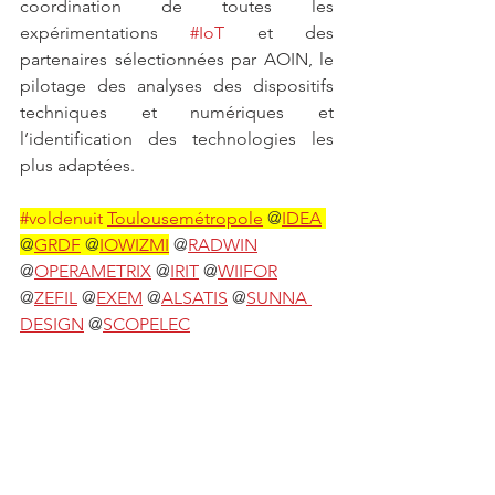
coordination de toutes les 
expérimentations 
#IoT
 et des 
partenaires sélectionnées par AOIN, le 
pilotage des analyses des dispositifs 
techniques et numériques et 
l’identification des technologies les 
plus adaptées.
#voldenuit
Toulousemétropole
 @
IDEA
@
GRDF
 @
IOWIZMI
 @
RADWIN
@
OPERAMETRIX
 @
IRIT
 @
WIIFOR
@
ZEFIL
 @
EXEM
 @
ALSATIS
 @
SUNNA 
DESIGN
 @
SCOPELEC