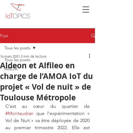
Post
Tous les posts
16 mars 2021
2 min de lecture
Tous les posts
Aldeon et Alfileo en
AMOA
charge de l’AMOA IoT du
projet « Vol de nuit » de
Toulouse Métropole
C’est au cœur du quartier de 
#Montaudran
 que l’expérimentation « 
Vol de Nuit » va être déployée de 2020 
au premier trimestre 2022. Elle est 