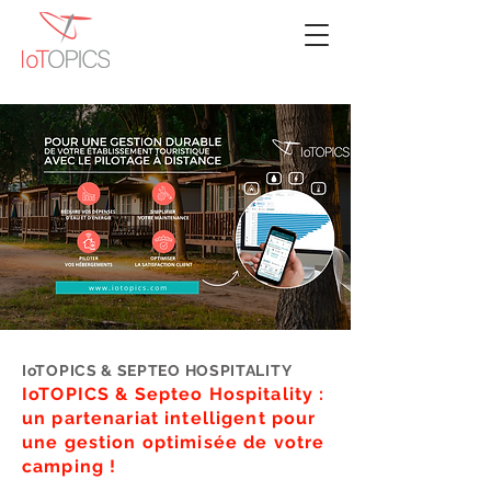
IoTOPICS & SEPTEO HOSPITALITY
IoTOPICS & Septeo Hospitality :
un partenariat intelligent pour
une gestion optimisée de votre
camping !