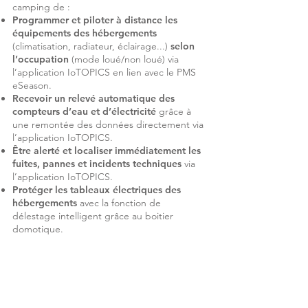
camping de :
Programmer et piloter à distance les
équipements des hébergements
(climatisation, radiateur, éclairage...)
selon
l’occupation
(mode loué/non loué) via
l’application IoTOPICS en lien avec le PMS
eSeason.
Recevoir un relevé automatique des
compteurs d’eau et d’électricité
grâce à
une remontée des données directement via
l’application IoTOPICS.
Être alerté et localiser immédiatement les
fuites, pannes et incidents techniques
via
l’application IoTOPICS.
Protéger les tableaux électriques des
hébergements
avec la fonction de
délestage intelligent grâce au boitier
domotique.
Les bénéfices ?
Un gain de temps :
plus besoin de se
déplacer pour gérer les hébergements.