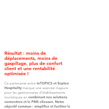
Une rentabilité maximisée
: une
réduction des coûts d’eau et d’énergie
et une refacturation facilitée.
Une tranquillité assurée
: un contrôle
des risques et l’anticipation de la
maintenance des installations.
La satisfaction client
: un service haut
de gamme et un confort optimal.
Résultat : moins de
déplacements, moins de
gaspillage, plus de confort
client et une rentabilité
optimisée !
Ce partenariat entre
IoTOPICS et Septeo
Hospitality
marque une avancée majeure
pour les gestionnaires d’établissements
touristiques en
combinant nos solutions
connectées et le PMS eSeason. Notre
objectif commun : simplifier et faciliter le