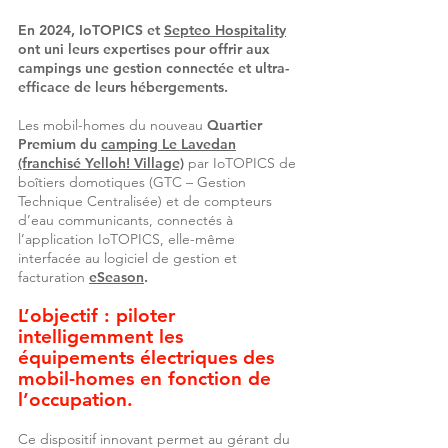
En 2024, IoTOPICS et
Septeo Hospitality
ont uni leurs expertises pour offrir aux
campings une gestion connectée et ultra-
efficace de leurs hébergements.
Les mobil-homes du nouveau
Quartier
Premium du
camping Le Lavedan
(franchisé Yelloh! Village)
par IoTOPICS de
boîtiers domotiques (GTC – Gestion
Technique Centralisée) et de compteurs
d’eau communicants, connectés à
l’application IoTOPICS, elle-même
interfacée au logiciel de gestion et
facturation
eSeason
.
L’objectif : piloter
intelligemment les
équipements électriques des
mobil-homes en fonction de
l’occupation.
Ce dispositif innovant permet au gérant du