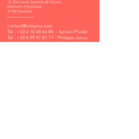
12, Rue Louis Courtois de Viçose
Bâtiment 3 (Pyrénéa)
31100 Toulouse
contact@iotopics.com
Tél : +33 6
10 68 66 84
- Sylvain Pradal
Tél :
+33 6 99 47 81 77
- Philippe Junca
NOUS ÉCRIRE